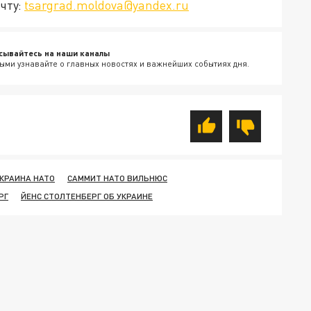
чту:
tsargrad.moldova@yandex.ru
сывайтесь на наши каналы
ыми узнавайте о главных новостях и важнейших событиях дня.
КРАИНА НАТО
САММИТ НАТО ВИЛЬНЮС
РГ
ЙЕНС СТОЛТЕНБЕРГ ОБ УКРАИНЕ