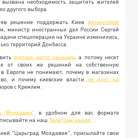
ла вызвана необходимость защитить жителей
ыло другого выбора.
иняв решение поддержать Киев
финансовой
тим, министр иностранных дел России Сергей
 задачи спецоперации на Украине изменились,
лько территорий Донбасса.
овить
русских могут санкции
, а потому несет
ие от своих же решений на собственную
 в Европе не понимают, почему в магазинах
во, и почему киевские власти
не идут на
говоров с Кремлем.
д Молдавия"
в удобном для вас формате
дписывайте на наш
Телеграм-канал.
кцией "Царьград Молдавия", присылайте свои