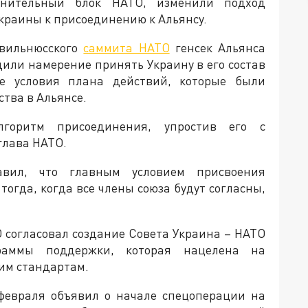
нительный блок НАТО, изменили подход
краины к присоединению к Альянсу.
 вильнюсского
саммита НАТО
генсек Альянса
дили намерение принять Украину в его состав
е условия плана действий, которые были
ства в Альянсе.
горитм присоединения, упростив его с
глава НАТО.
ил, что главным условием присвоения
тогда, когда все члены союза будут согласны,
О согласовал создание Совета Украина – НАТО
раммы поддержки, которая нацелена на
им стандартам.
февраля объявил о начале спецоперации на