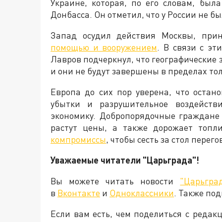
Украине, которая, по его словам, бы
Донбасса. Он отметил, что у России не б
Запад осудил действия Москвы, пр
помощью и вооружением
. В связи с э
Лавров подчеркнул, что географические
и они не будут завершены в пределах то
Европа до сих пор уверена, что остан
убытки и разрушительное воздейств
экономику. Добропорядочные граждане
растут цены, а также дорожает топли
компромиссы
, чтобы сесть за стол пере
Уважаемые читатели "Царьграда"!
Вы можете читать новости
"Царьгра
в
Вконтакте
и
Одноклассники
. Также по
Если вам есть, чем поделиться с реда