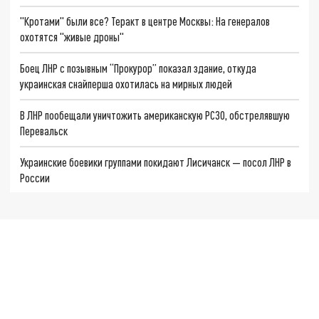
"Кротами" были все? Теракт в центре Москвы: На генералов
охотятся "живые дроны"
Боец ЛНР с позывным “Прокурор” показал здание, откуда
украинская снайперша охотилась на мирных людей
В ЛНР пообещали уничтожить американскую РСЗО, обстрелявшую
Перевальск
Украинские боевики группами покидают Лисичанск — посол ЛНР в
России