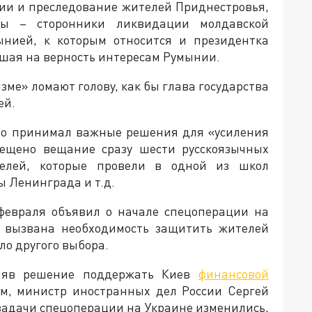
ии и преследование жителей Приднестровья,
ы – сторонники ликвидации молдавской
ынией, к которым относится и президентка
шая на верность интересам Румынии.
зме» ломают голову, как бы глава государства
ей.
но принимал важные решения для «усиления
рещено вещание сразу шести русскоязычных
телей, которые провели в одной из школ
ы Ленинграда и т.д.
февраля объявил о начале спецоперации на
ла вызвана необходимость защитить жителей
ыло другого выбора.
иняв решение поддержать Киев
финансовой
тим, министр иностранных дел России Сергей
 задачи спецоперации на Украине изменились,