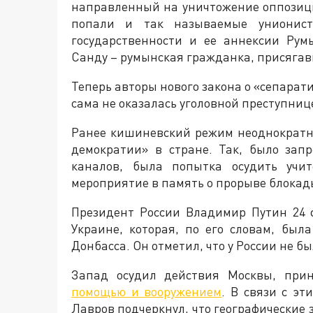
направленный на уничтожение оппозиц
попали и так называемые унионист
государственности и ее аннексии Рум
Санду – румынская гражданка, присягав
Теперь авторы нового закона о «сепарати
сама не оказалась уголовной преступниц
Ранее кишиневский режим неоднократ
демократии» в стране. Так, было зап
каналов, была попытка осудить учи
мероприятие в память о прорыве блокад
Президент России Владимир Путин 24 
Украине, которая, по его словам, бы
Донбасса. Он отметил, что у России не б
Запад осудил действия Москвы, пр
помощью и вооружением
. В связи с э
Лавров подчеркнул, что географические