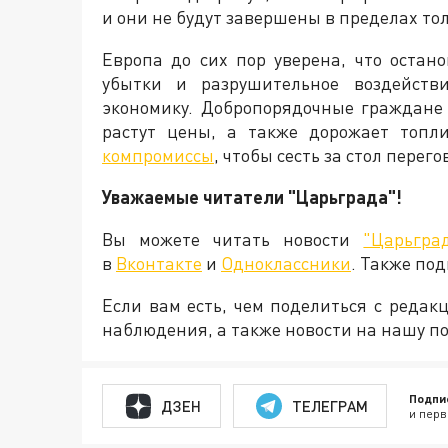
и они не будут завершены в пределах то
Европа до сих пор уверена, что остан
убытки и разрушительное воздейств
экономику. Добропорядочные граждане
растут цены, а также дорожает топли
компромиссы
, чтобы сесть за стол пере
Уважаемые читатели "Царьграда"!
Вы можете читать новости
"Царьгра
в
Вконтакте
и
Одноклассники
. Также по
Если вам есть, чем поделиться с реда
наблюдения, а также новости на нашу по
Подпи
ДЗЕН
ТЕЛЕГРАМ
и перв