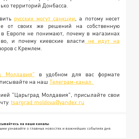
лько территорий Донбасса.
овить
русских могут санкции
, а потому несет
ие от своих же решений на собственную
 в Европе не понимают, почему в магазинах
во, и почему киевские власти
не идут на
говоров с Кремлем.
д Молдавия"
в удобном для вас формате
дписывайте на наш
Телеграм-канал.
кцией "Царьград Молдавия", присылайте свои
чту:
tsargrad.moldova@yandex.ru
сывайтесь на наши каналы
ыми узнавайте о главных новостях и важнейших событиях дня.