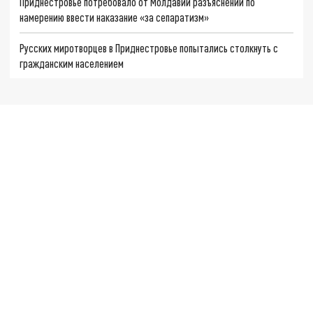
Приднестровье потребовало от Молдавии разъяснений по
намерению ввести наказание «за сепаратизм»
Русских миротворцев в Приднестровье попытались столкнуть с
гражданским населением