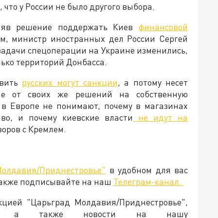
что у России не было другого выбора.
иняв решение поддержать Киев
финансовой
тим, министр иностранных дел России Сергей
 задачи спецоперации на Украине изменились,
лько территорий Донбасса.
овить
русских могут санкции
, а потому несет
ие от своих же решений на собственную
 в Европе не понимают, почему в магазинах
во, и почему киевские власти
не идут на
говоров с Кремлем.
Молдавия/Приднестровье"
в удобном для вас
Также подписывайте на наш
Телеграм-канал.
акцией "Царьград Молдавия/Приднестровье",
ия, а также новости на нашу