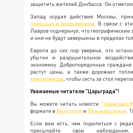
защитить жителей Донбасса. Он отметил, 
Запад осудил действия Москвы, пр
помощью и вооружением
. В связи с э
Лавров подчеркнул, что географические
и они не будут завершены в пределах то
Европа до сих пор уверена, что остан
убытки и разрушительное воздейств
экономику. Добропорядочные граждане
растут цены, а также дорожает топли
компромиссы
, чтобы сесть за стол пере
Уважаемые читатели "Царьграда"!
Вы можете читать новости
"Царьград 
формате в
Вконтакте
и
Одноклассники
. 
Если вам есть, чем поделиться с ред
присылайте свои наблюден