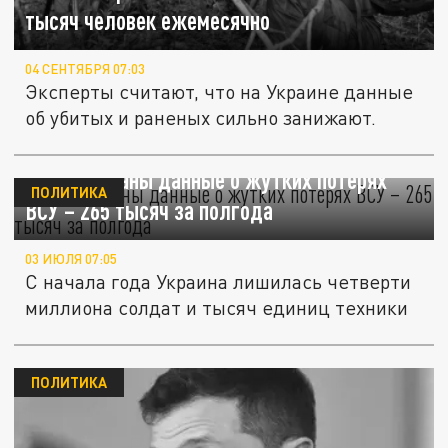
тысяч человек ежемесячно
04 СЕНТЯБРЯ 07:03
Эксперты считают, что на Украине данные
об убитых и раненых сильно занижают.
Опубликованы данные о жутких потерях
ПОЛИТИКА
ВСУ – 265 тысяч за полгода
03 ИЮЛЯ 07:05
С начала года Украина лишилась четверти
миллиона солдат и тысяч единиц техники
ПОЛИТИКА