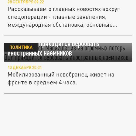
28 СЕНТЯБРЯ 09:22
Рассказываем о главных новостях вокруг
спецоперации - главные заявления,
международная обстановка, основные...
Military Watch Magazine: из-за огромных
потерь ВСУ приходится вербовать
ПОЛИТИКА
иностранных наемников
10 ДЕКАБРЯ 20:31
Мобилизованный новобранец живет на
фронте в среднем 4 часа.