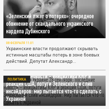
«Зеленский лжет о потерях»: очередное
обвинение от скандального украинского
нардепа Дубинского
08 ФЕВРАЛЯ 11:01
Украинские власти продолжают скрывать
истинные масштабы потерь в зоне боевых
действий. Депутат Александр...
Ситуация на Украине 28 сентября:
последние новости – инициатива КНР и
ПОЛИТИКА
реакция США, потуги Зеленского и слив
инсайдеров: мир пытается что-то сделать с
Украиной