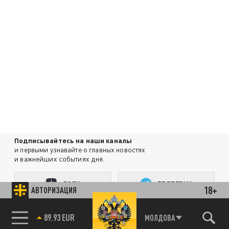
Подписывайтесь на наши каналы
и первыми узнавайте о главных новостях
и важнейших событиях дня.
ДЗЕН
ТЕЛЕГРАМ
18+
АВТОРИЗАЦИЯ
85.64 BRENT
МОЛДОВА
ПОДЕЛИТЬСЯ В СОЦСЕТЯХ: