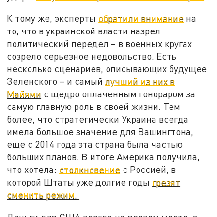
К тому же, эксперты
обратили внимание
на
то, что в украинской власти назрел
политический передел – в военных кругах
созрело серьезное недовольство. Есть
несколько сценариев, описывающих будущее
Зеленского – и самый
лучший из них в
Майями
с щедро оплаченным гонораром за
самую главную роль в своей жизни. Тем
более, что стратегически Украина всегда
имела большое значение для Вашингтона,
еще с 2014 года эта страна была частью
больших планов. В итоге Америка получила,
что хотела:
столкновение
с Россией, в
которой Штаты уже долгие годы
грезят
сменить режим.
Деньги для США всегда на первом месте, а