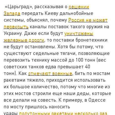
«Царьград», рассказывая о
решении
Запада
передать Киеву дальнобойные
системы, объяснял, почему
Россия не может
перекрыть
каналы поставок такого оружия на
Украину. Даже если будут
уничтожены
железные дороги
, то поставки бронетехники
не будут остановлены. Хотя бы потому, что
существуют седельные тягачи, позволяющие
перевозить технику массой до 100 тонн (вес
советских танков едва превышает 40
тонн). Как
отмечают военные
, бить по мостам
ракетами тяжело, приходится использовать
их большое количество, потому что многие из
этих мостов строили еще наши деды, которые
все делали на совесть. К примеру, в Одессе
по мосту пришлось наносить
удары
полутонными ракетами несколько раз.