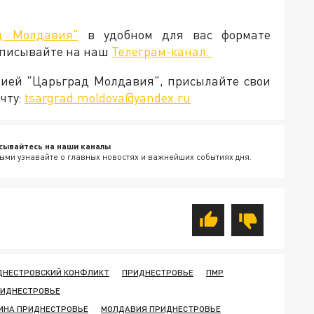
д Молдавия"
в удобном для вас формате
дписывайте на наш
Телеграм-канал.
кцией "Царьград Молдавия", присылайте свои
чту:
tsargrad.moldova@yandex.ru
сывайтесь на наши каналы
ыми узнавайте о главных новостях и важнейших событиях дня.
ДНЕСТРОВСКИЙ КОНФЛИКТ
ПРИДНЕСТРОВЬЕ
ПМР
РИДНЕСТРОВЬЕ
ИНА ПРИДНЕСТРОВЬЕ
МОЛДАВИЯ ПРИДНЕСТРОВЬЕ