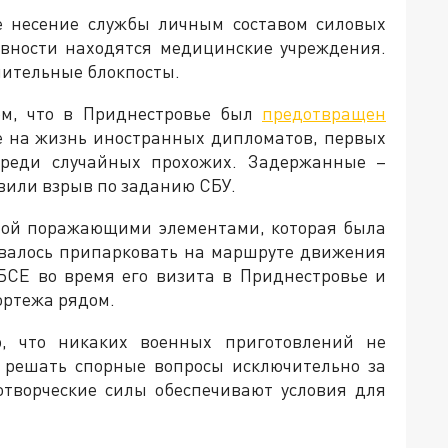
ое несение службы личным составом силовых
овности находятся медицинские учреждения.
нительные блокпосты.
том, что в Приднестровье был
предотвращен
е на жизнь иностранных дипломатов, первых
реди случайных прохожих. Задержанные –
вили взрыв по заданию СБУ.
нной поражающими элементами, которая была
овалось припарковать на маршруте движения
БСЕ во время его визита в Приднестровье и
ортежа рядом.
о, что никаких военных приготовлений не
ы решать спорные вопросы исключительно за
отворческие силы обеспечивают условия для