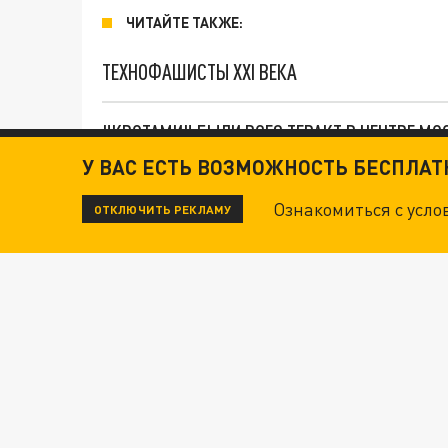
ЧИТАЙТЕ ТАКЖЕ:
ТЕХНОФАШИСТЫ XXI ВЕКА
"КРОТАМИ" БЫЛИ ВСЕ? ТЕРАКТ В ЦЕНТРЕ М
У ВАС ЕСТЬ ВОЗМОЖНОСТЬ БЕСПЛА
ДАНЯ С ДАШЕЙ СПАСЛИСЬ ОТ БОЕВИКОВ ВСУ
Ознакомиться с усл
ОТКЛЮЧИТЬ РЕКЛАМУ
ВОТ ЭТО ТРИЛЛЕР! ТАЙНА УДАРА УКРАИНЫ П
Новости СМИ2