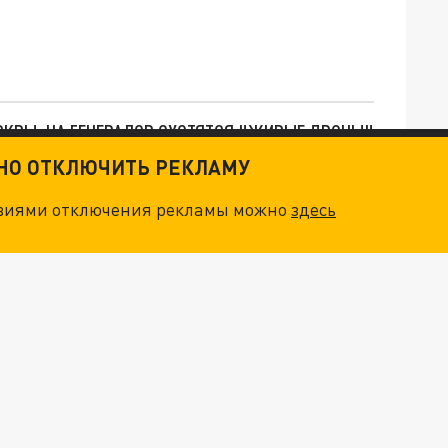
ОСКВЫ: НА ГЕНЕРАЛОВ ОХОТЯТСЯ "ЖИВЫЕ ДРОНЫ"
ТНО ОТКЛЮЧИТЬ РЕКЛАМУ
. НО БЕДЫ ДЛЯ МАЛЫШЕЙ НЕ ЗАКОНЧИЛИСЬ
овиями отключения рекламы можно
здесь
О ИРАНСКОМУ СУДНУ НА КАСПИИ РАСКРЫТА
"ОЧЕНЬ ПЛОХИЕ НОВОСТИ": БОЛЬШАЯ ОШИБКА PALANTIR В РОССИИ. СТРАНЫ НАТО ВПЕРВЫЕ ЗА СВО ОСТАНОВИЛИ ПОСТАВКИ ОРУЖИЯ. ВСУ ТЕРЯЮТ ПРИГРАНИЧЬЕ?