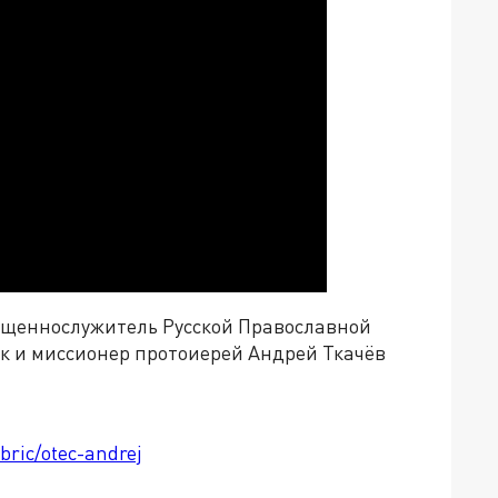
вященнослужитель Русской Православной
к и миссионер протоиерей Андрей Ткачёв
bric/otec-andrej