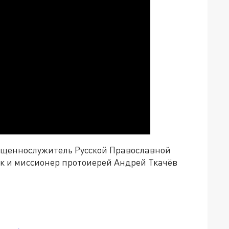
вященнослужитель Русской Православной
к и миссионер протоиерей Андрей Ткачёв