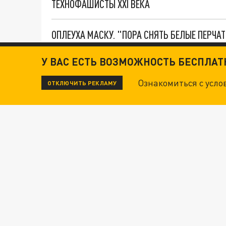
ТЕХНОФАШИСТЫ XXI ВЕКА
ОПЛЕУХА МАСКУ. "ПОРА СНЯТЬ БЕЛЫЕ ПЕРЧА
У ВАС ЕСТЬ ВОЗМОЖНОСТЬ БЕСПЛА
ДАНЯ С ДАШЕЙ СПАСЛИСЬ ОТ БОЕВИКОВ ВСУ
Ознакомиться с усл
ОТКЛЮЧИТЬ РЕКЛАМУ
Новости СМИ2