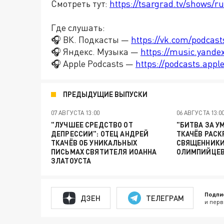
Смотреть тут:
https://tsargrad.tv/shows/ru
Где слушать:
🎧 ВК. Подкасты —
https://vk.com/podcas
🎧 Яндекс. Музыка —
https://music.yande
🎧 Apple Podcasts —
https://podcasts.app
ПРЕДЫДУЩИЕ ВЫПУСКИ
07 АВГУСТА 13:00
06 АВГУСТА 13:0
"ЛУЧШЕЕ СРЕДСТВО ОТ
"БИТВА ЗА У
ДЕПРЕССИИ": ОТЕЦ АНДРЕЙ
ТКАЧЁВ РАСК
ТКАЧЁВ ОБ УНИКАЛЬНЫХ
СВЯЩЕННИКИ
ПИСЬМАХ СВЯТИТЕЛЯ ИОАННА
ОЛИМПИЙЦЕ
ЗЛАТОУСТА
Подпи
ДЗЕН
ТЕЛЕГРАМ
и перв