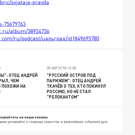
bric/svjataja-pravda
ts-75679763
x.ru/album/38934736
le.com/ru/podcast/царьград/id1849695780
0
05 АВГУСТА 13:00
МЫ": ОТЕЦ АНДРЕЙ
"РУССКИЙ ОСТРОВ ПОД
РЫЛ, ЧЕМ
ПАРИЖЕМ": ОТЕЦ АНДРЕЙ
 ПОХОЖИ НА
ТКАЧЁВ О ТЕХ, КТО ПОКИНУЛ
В
РОССИЮ, НО НЕ СТАЛ
"РЕЛОКАНТОМ"
сывайтесь на наши каналы
ыми узнавайте о главных новостях и важнейших событиях дня.