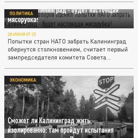
Сенатор Джабаров оценил попытки НАТО
забрать Калининград - будет настоящая
ПОЛИТИКА
мясорубка!
28 ИЮНЯ 07:25
Попытки стран НАТО забрать Калининград
обернутся столкновением, считает первый
зампредседателя комитета Совета...
ЭКОНОМИКА
Сможет ли Калининград жить
изолированно: там пройдут испытания