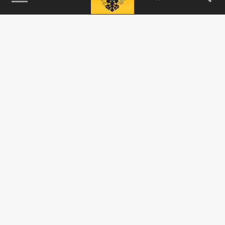
115093, г. Москва, переулок Партийный,
д.1, к.57, стр.3, эт.1, пом.I, ком.45