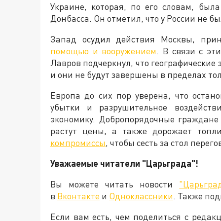
Украине, которая, по его словам, бы
Донбасса. Он отметил, что у России не б
Запад осудил действия Москвы, пр
помощью и вооружением
. В связи с э
Лавров подчеркнул, что географические
и они не будут завершены в пределах то
Европа до сих пор уверена, что остан
убытки и разрушительное воздейств
экономику. Добропорядочные граждане
растут цены, а также дорожает топли
компромиссы
, чтобы сесть за стол пере
Уважаемые читатели "Царьграда"!
Вы можете читать новости
"Царьгра
в
Вконтакте
и
Одноклассники
. Также по
Если вам есть, чем поделиться с реда