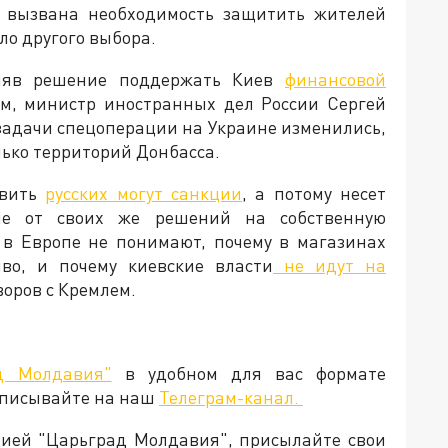
ла вызвана необходимость защитить жителей
ыло другого выбора.
иняв решение поддержать Киев
финансовой
тим, министр иностранных дел России Сергей
 задачи спецоперации на Украине изменились,
лько территорий Донбасса.
овить
русских могут санкции
, а потому несет
ие от своих же решений на собственную
 в Европе не понимают, почему в магазинах
во, и почему киевские власти
не идут на
говоров с Кремлем.
д Молдавия"
в удобном для вас формате
дписывайте на наш
Телеграм-канал.
кцией "Царьград Молдавия", присылайте свои