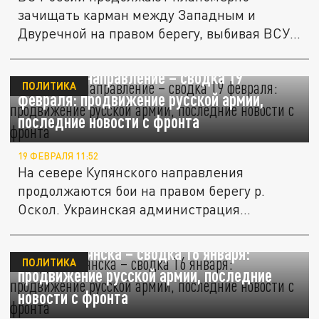
зачищать карман между Западным и
Двуречной на правом берегу, выбивая ВСУ
и...
Купянское направление – сводка 19
ПОЛИТИКА
февраля: продвижение русской армии,
последние новости с фронта
19 ФЕВРАЛЯ 11:52
На севере Купянского направления
продолжаются бои на правом берегу р.
Оскол. Украинская администрация
Купянска...
Штурм Купянска – сводка 16 января:
ПОЛИТИКА
продвижение русской армии, последние
новости с фронта