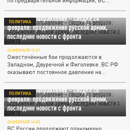
по предварительной информации, ВС...
Купянское направление – сводка 24
ПОЛИТИКА
февраля: продвижение русской армии,
последние новости с фронта
24 ФЕВРАЛЯ 12:01
Ожесточённые бои продолжаются в
Западном, Двуречной и Фиголевке. ВС РФ
оказывают постоянное давление на...
Купянское направление – сводка 20
ПОЛИТИКА
февраля: продвижение русской армии,
последние новости с фронта
20 ФЕВРАЛЯ 16:03
ВС России продолжают планомерно