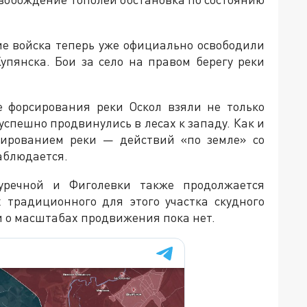
ие войска теперь уже официально освободили
упянска. Бои за село на правом берегу реки
е форсирования реки Оскол взяли не только
успешно продвинулись в лесах к западу. Как и
сированием реки — действий «по земле» со
аблюдается.
уречной и Фиголевки также продолжается
 традиционного для этого участка скудного
 о масштабах продвижения пока нет.