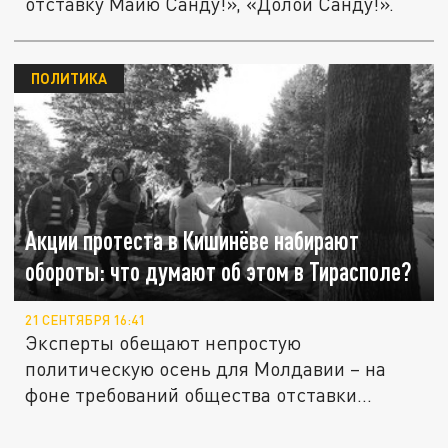
отставку Майю Санду!», «Долой Санду!».
ПОЛИТИКА
Акции протеста в Кишинёве набирают
обороты: что думают об этом в Тирасполе?
21 СЕНТЯБРЯ 16:41
Эксперты обещают непростую
политическую осень для Молдавии – на
фоне требований общества отставки...