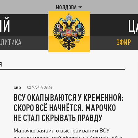
МОЛДОВА
ИЙ
Ц
АЛИТИКА
ЭФИР
Я
02 МАРТА 08:44
СВО
ВСУ ОКАПЫВАЮТСЯ У КРЕМЕННОЙ:
СКОРО ВСЁ НАЧНЁТСЯ. МАРОЧКО
НЕ СТАЛ СКРЫВАТЬ ПРАВДУ
Марочко заявил о выстраивании ВСУ
эшелонированной обороны у Кременной в