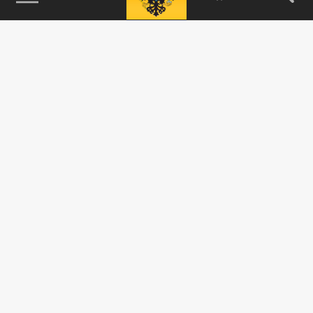
115093, г. Москва, переулок Партийный,
д.1, к.57, стр.3, эт.1, пом.I, ком.45