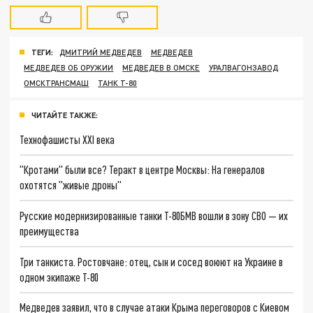
ТЕГИ:
ДМИТРИЙ МЕДВЕДЕВ
МЕДВЕДЕВ
МЕДВЕДЕВ ОБ ОРУЖИИ
МЕДВЕДЕВ В ОМСКЕ
УРАЛВАГОНЗАВОД
ОМСКТРАНСМАШ
ТАНК Т-80
ЧИТАЙТЕ ТАКЖЕ:
Технофашисты XXI века
"Кротами" были все? Теракт в центре Москвы: На генералов
охотятся "живые дроны"
Русские модернизированные танки Т-80БМВ вошли в зону СВО — их
преимущества
Три танкиста. Ростовчане: отец, сын и сосед воюют на Украине в
одном экипаже Т-80
Медведев заявил, что в случае атаки Крыма переговоров с Киевом