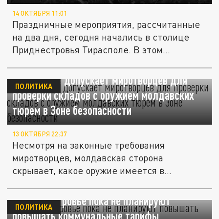
14 ОКТЯБРЯ 11:01
Праздничные мероприятия, рассчитанные
на два дня, сегодня начались в столице
Приднестровья Тирасполе. В этом...
Кишинев не допускает миротворцев для
ПОЛИТИКА
проверки складов с оружием молдавских
тюрем в Зоне безопасности
13 ОКТЯБРЯ 22:37
Несмотря на законные требования
миротворцев, молдавская сторона
скрывает, какое оружие имеется в
подчиненных...
В Приднестровье пока не планируют
ПОЛИТИКА
повышать коммунальные тарифы