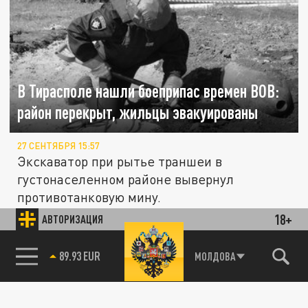
В Тирасполе нашли боеприпас времен ВОВ:
район перекрыт, жильцы эвакуированы
27 СЕНТЯБРЯ 15:57
Экскаватор при рытье траншеи в
густонаселенном районе вывернул
противотанковую мину.
18+
АВТОРИЗАЦИЯ
Кишинев вынуждает Тирасполь покупать
ПОЛИТИКА
85.64 BRENT
МОЛДОВА
более дорогие европейские удобрения для
сельхозпроизводства