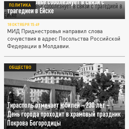
Приднестровье соболезнует в связи с
ПОЛИТИКА
трагедией в Ейске
18 ОКТЯБРЯ 15:49
МИД Приднестровья направил слова
сочувствия в адрес Посольства Российской
Федерации в Молдавии.
ОБЩЕСТВО
Тирасполь отмечает юбилей – 230 лет –
День города проходит в храмовый праздник
Покрова Богородицы