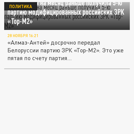
Белоруссия на месяц раньше получила 5-ю
ПОЛИТИКА
партию модифицированных российских ЗРК
«Тор-М2»
28 НОЯБРЯ 16:21
«Алмаз-Антей» досрочно передал
Белоруссии партию ЗРК «Тор-М2». Это уже
пятая по счету партия
модифицированных...