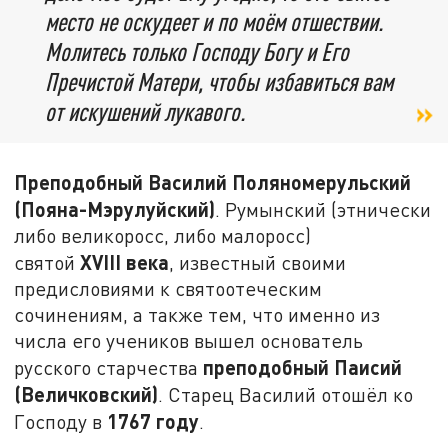
место не оскудеет и по моём отшествии.
Молитесь только Господу Богу и Его
Пречистой Матери, чтобы избавиться вам
от искушений лукавого.
Преподобный Василий Поляномерульский
(Пояна-Мэрулуйский)
. Румынский (этнически
либо великоросс, либо малоросс)
XVIII
века
святой
, известный своими
предисловиями к святоотеческим
сочинениям, а также тем, что именно из
числа его учеников вышел основатель
преподобный Паисий
русского старчества
(Величковский)
. Старец Василий отошёл ко
1767 году
Господу в
.