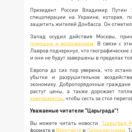
Президент России Владимир Путин 
спецоперации на Украине, которая, п
защитить жителей Донбасса. Он отметил, 
Запад осудил действия Москвы, пр
помощью и вооружением
. В связи с э
Лавров подчеркнул, что географические
и они не будут завершены в пределах то
Европа до сих пор уверена, что остан
убытки и разрушительное воздейств
экономику. Добропорядочные граждане
растут цены, а также дорожает топли
компромиссы
, чтобы сесть за стол пере
Уважаемые читатели "Царьграда"!
Вы можете читать новости
"Царьград 
формате в
Вконтакте
и
Одноклассники
. 