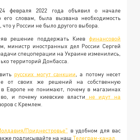
24 февраля 2022 года объявил о начале
о его словам, была вызвана необходимость
что у России не было другого выбора.
иняв решение поддержать Киев
финансовой
тим, министр иностранных дел России Сергей
 задачи спецоперации на Украине изменились,
лько территорий Донбасса.
овить
русских могут санкции
, а потому несет
ие от своих же решений на собственную
 в Европе не понимают, почему в магазинах
во, и почему киевские власти
не идут на
говоров с Кремлем.
Молдавия/Приднестровье"
в удобном для вас
Также подписывайте на наш
Телеграм-канал.