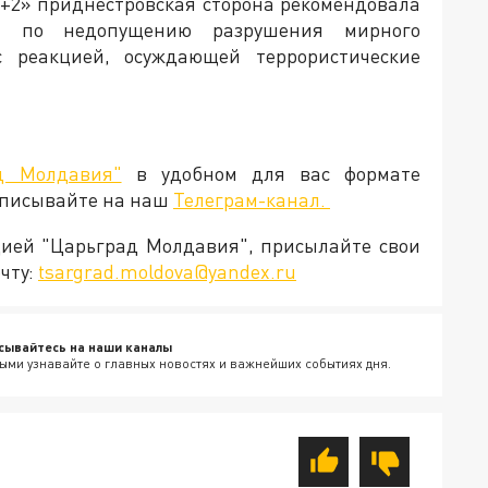
+2» приднестровская сторона рекомендовала
ия по недопущению разрушения мирного
с реакцией, осуждающей террористические
д Молдавия"
в удобном для вас формате
дписывайте на наш
Телеграм-канал.
кцией "Царьград Молдавия", присылайте свои
чту:
tsargrad.moldova@yandex.ru
сывайтесь на наши каналы
ыми узнавайте о главных новостях и важнейших событиях дня.