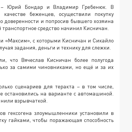
 – Юрий Бондар и Владимир Гребенюк. В
качестве беженцев, осуществили покупку
по доверенности и попросив бывшего хозяина
й транспортное средство начинил Кисничан.
 и «Максим», с которыми Кисничан и Сикайло
учая задания, деньги и технику для слежки.
ли, что Вячеслав Кисничан более полугода
ько за самими чиновниками, но ещё и за их
олько сценариев для теракта – в том числе,
ге остановились на варианте с автомашиной.
инили взрывчаткой.
мов гексогена злоумышленники установили в
тку гайками, чтобы поражающая способность