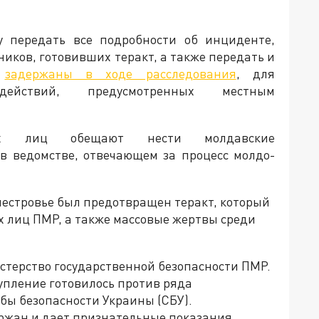
 передать все подробности об инциденте,
иков, готовивших теракт, а также передать и
и
задержаны в ходе расследования
, для
действий, предусмотренных местным
мых лиц обещают нести молдавские
в ведомстве, отвечающем за процесс молдо-
днестровье был предотвращен теракт, который
 лиц ПМР, а также массовые жертвы среди
стерство государственной безопасности ПМР.
тупление готовилось против ряда
ы безопасности Украины (СБУ).
ржан и дает признательные показания.