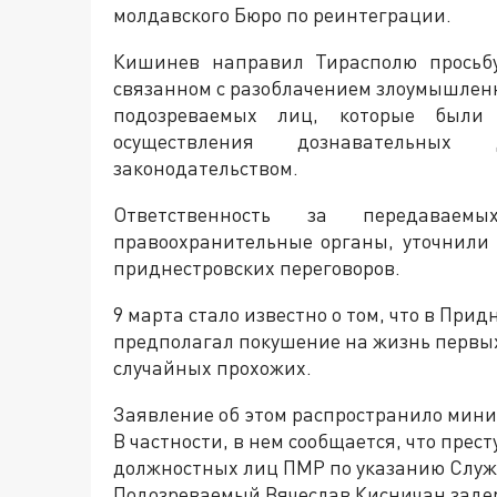
молдавского Бюро по реинтеграции.
Кишинев направил Тирасполю просьбу
связанном с разоблачением злоумышленн
подозреваемых лиц, которые был
осуществления дознавательных 
законодательством.
Ответственность за передавае
правоохранительные органы, уточнили 
приднестровских переговоров.
9 марта стало известно о том, что в При
предполагал покушение на жизнь первых
случайных прохожих.
Заявление об этом распространило мини
В частности, в нем сообщается, что прес
должностных лиц ПМР по указанию Служб
Подозреваемый Вячеслав Кисничан заде