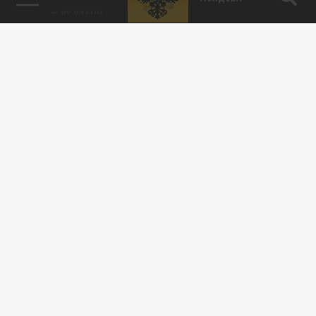
Подписывайтесь на наши каналы
и первыми узнавайте о главных новостях
и важнейших событиях дня.
ДЗЕН
ТЕЛЕГРАМ
ПОДЕЛИТЬСЯ В СОЦСЕТЯХ: