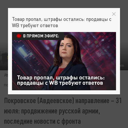
Товар пропал, штрафы остались: продавцы с
WB требуют ответов
В ПРЯМОМ ЭФИРЕ:
ПОЛИТИКА
MOD RUSSIA/GLOBALLOOKPRESS
ДМИТРИЙ КУНЦОВ
31 ИЮЛЯ 11:02
ПОДПИШИТЕСЬ:
Покровское (Авдеевское) направление – 31
июля: продвижение русской армии,
последние новости с фронта