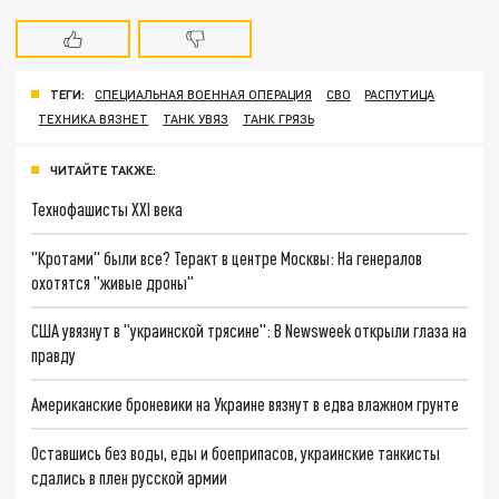
ТЕГИ:
СПЕЦИАЛЬНАЯ ВОЕННАЯ ОПЕРАЦИЯ
СВО
РАСПУТИЦА
ТЕХНИКА ВЯЗНЕТ
ТАНК УВЯЗ
ТАНК ГРЯЗЬ
ЧИТАЙТЕ ТАКЖЕ:
Технофашисты XXI века
"Кротами" были все? Теракт в центре Москвы: На генералов
охотятся "живые дроны"
США увязнут в "украинской трясине": В Newsweek открыли глаза на
правду
Американские броневики на Украине вязнут в едва влажном грунте
Оставшись без воды, еды и боеприпасов, украинские танкисты
сдались в плен русской армии