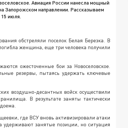
воселовское. Авиация России нанесла мощный
 на Запорожском направлении. Рассказываем
 15 июля.
ования обстреляли поселок Белая Березка. В
 погибла женщина, еще три человека получили
жаются ожесточенные бои за Новоселовское.
льные резервы, пытаясь удержать ключевые
сских воздушно-десантных войск осуществили
хранилища. В результате заняты тактически
одоема.
щеевки, где ВСУ вновь активизировали атаки
ка удерживают занятые позиции, но ситуация