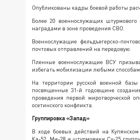
Опубликованы кадры боевой работы расч
Более 20 военнослужащих штурмового
наградами в зоне проведения СВО.
Военнослужащие фельдъегерско-почто
почтовых отправлений на передовую.
Пленные военнослужащие ВСУ призыва
избегать мобилизации любыми способам
На территории русской военной базы
посвященные 31-й годовщине создан
проведения первой миротворческой оп
осетинского конфликта.
Группировка «Запад»
В ходе боевых действий на Купянско
Ка-52, Ми-28 и штурмовики Су-25 групп