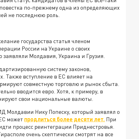
авия статус кандидатов в члены ЕС все-таки
ая повестка по-прежнему одна из определяющих
 ней не последнюю роль.
елание государства статья членом
перации России на Украине о своих
ю заявляли Молдавия, Украина и Грузия.
ндартизированную систему законов,
х. Также вступление в ЕС влияет на
ормируют совместную торговлю и рынок сбыта.
льно вводится евро. Хотя, к примеру, в
онируют свои национальные валюты.
Д Молдавии Нику Попеску, который заявлял о
 ЕС может
продлиться более десяти лет.
При
 идти процесс реинтеграции Приднестровья.
Тирасполе очень скептически смотрят на все