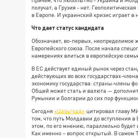
Причем, что любопытно - Украина и Молд
получат, а Грузия - нет. Геополитическ
в Европе. И украинский кризис играет в
Что дает статус кандидата
Обозначает, во-первых, неопределимое ж
Европейского союза. После начала спецо
намерениях влиться в европейскую семь
В ЕС действует единый рынок через ста
действующих во всех государствах-члена
экономику государства: страны-члены ф
Общей может стать и валюта — дополните
Румынии и Болгарии до сих пор функци
Сегодня
«Царьград»
цитировал главу МИ
том, что путь Молдавии до вступления в
этом, по его мнению, параллельно будет
Как именно – вопрос открытый. В самом 