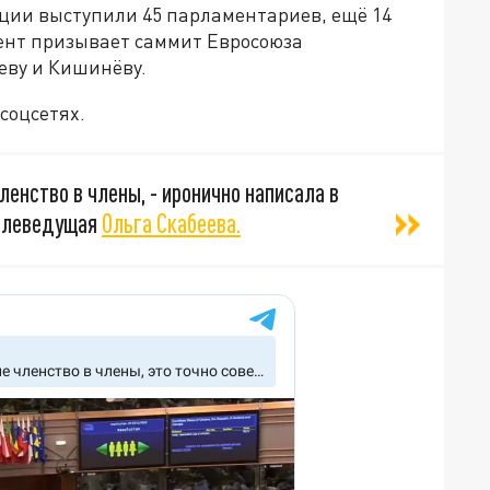
ции выступили 45 парламентариев, ещё 14
ент призывает саммит Евросоюза
еву и Кишинёву.
соцсетях.
енство в члены, - иронично написала в
телеведущая
Ольга Скабеева.