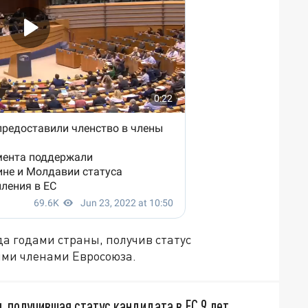
гда годами страны, получив статус
ыми членами Евросоюза.
, получившая статус кандидата в ЕС 9 лет