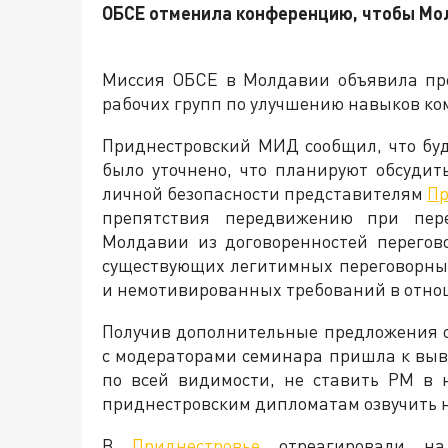
ОБСЕ отменила конференцию, чтобы Мол
Миссия ОБСЕ в Молдавии объявила про
рабочих групп по улучшению навыков ко
Приднестровский МИД сообщил, что буд
было уточнено, что планируют обсудит
личной безопасности представителям
Пр
препятствия передвижению при пере
Молдавии из договоренностей перегово
существующих легитимных переговорны
и немотивированных требований в отно
Получив дополнительные предложения о
с модераторами семинара пришла к выво
по всей видимости, не ставить РМ в 
приднестровским дипломатам озвучить 
В
Приднестровье
отреагировали н