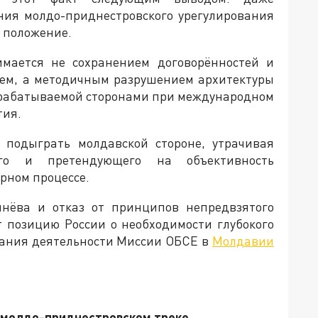
ния молдо-приднестровского урегулирования
е положение.
имается не сохранением договорённостей и
ем, а методичным разрушением архитектуры
нарабатываемой сторонами при международном
тия.
 подыграть молдавской стороне, утрачивая
ого и претендующего на объективность
рном процессе.
нёва и отказ от принципов непредвзятого
 позицию России о необходимости глубокого
вания деятельности Миссии ОБСЕ в
Молдавии
а молдо-приднестровском треке