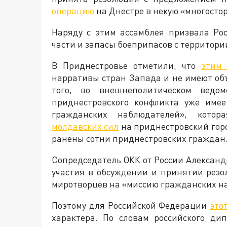
операцию
на Днестре в некую «многост
Наряду с этим ассамблея призвала Ро
части и запасы боеприпасов с территори
В Приднестровье отметили, что
этим
нарративы стран Запада и не имеют об
того, во внешнеполитическом ведо
приднестровского конфликта уже име
гражданских наблюдателей», кото
молдавских сил
на приднестровский горо
ранены сотни приднестровских граждан
Сопредседатель ОКК от России Александ
участия в обсуждении и принятии рез
миротворцев на «миссию гражданских н
Поэтому для Российской Федерации
это
характера. По словам российского ди