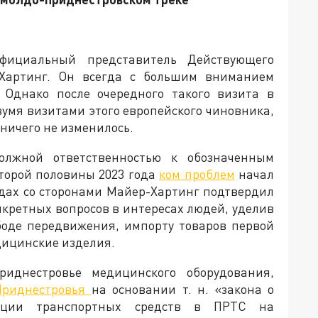
фициальный представитель Действующего
Хартинг. Он всегда с большим вниманием
 Однако после очередного такого визита в
вумя визитами этого европейского чиновника,
ничего не изменилось.
олжной ответственностью к обозначенным
второй половины 2023 года
ком проблем
начал
седах со сторонами Майер-Хартинг подтвердил
кретных вопросов в интересах людей, уделив
боде передвижения, импорту товаров первой
дицинские изделия.
иднестровье медицинского оборудования,
Приднестровья
на основании т. н. «закона о
рации транспортных средств в ПРТС на