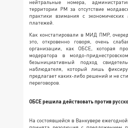
нейтральные номера, администрати
территории РМ за отсутствие молдавс
практики взимания с экономических 
платежей.
Как констатировали в МИД ПМР, очере
это, откровенно говоря, очень слаб
организации, как ОБСЕ, которая про
модератора в молдо-приднестровско
безынициативный подход свидетел
наблюдателя, который лишь фиксир
предлагает каких-либо решений и не сти
переговоров.
ОБСЕ решила действовать против русск
На состоявшейся в Ванкувере ежегодно
принята резолюция с предложением 