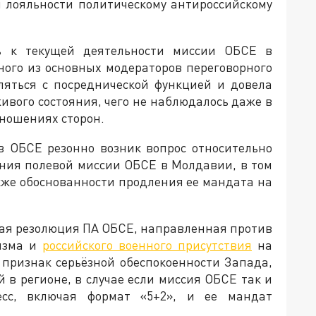
я лояльности политическому антироссийскому
ь к текущей деятельности миссии ОБСЕ в
ного из основных модераторов переговорного
вляться с посреднической функцией и довела
ивого состояния, чего не наблюдалось даже в
ношениях сторон.
в ОБСЕ резонно возник вопрос относительно
ния полевой миссии ОБСЕ в Молдавии, в том
также обоснованности продления ее мандата на
ная резолюция ПА ОБСЕ, направленная против
низма и
российского военного присутствия
на
к признак серьёзной обеспокоенности Запада,
 в регионе, в случае если миссия ОБСЕ так и
есс, включая формат «5+2», и ее мандат