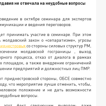
давия не отвечала на неудобные вопросы
ведение в октябре семинара для экспертов
ммуникации и ведения переговоров.
ет принимать участие в семинаре. При этом
ь молдавский закон о «сепаратизме», угрозы
иднестровья
со стороны силовых структур РМ,
сечении молдавской госграницы , выход
рного процесса, отказ от диалога в рамках
х площадок, а также внедрение ограничений
шении предприятий и должностных лиц ПМР.
т приднестровской стороны, ОБСЕ совместно
ду, что мероприятие лучше отменить, чтобы,
неловкое положение и не дать возможности
неудобные вопросы.
а этот факт следующим выводом: даже