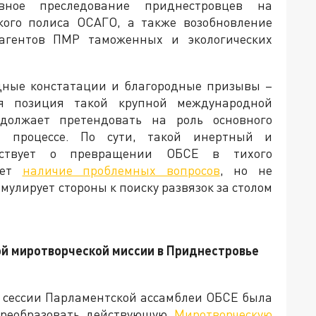
вное преследование приднестровцев на
кого полиса ОСАГО, а также возобновление
агентов ПМР таможенных и экологических
дные констатации и благородные призывы –
ая позиция такой крупной международной
должает претендовать на роль основного
м процессе. По сути, такой инертный и
ьствует о превращении ОБСЕ в тихого
ует
наличие проблемных вопросов
, но не
мулирует стороны к поиску развязок за столом
ой миротворческой миссии в Приднестровье
й сессии Парламентской ассамблеи ОБСЕ была
преобразовать действующую
Миротворческую