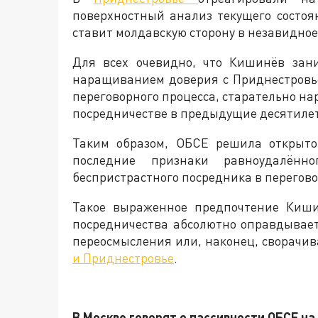
поверхностный анализ текущего состоя
ставит молдавскую сторону в незавидно
Для всех очевидно, что Кишинёв зан
наращиванием доверия с Приднестровь
переговорного процесса, старательно 
посредничестве в предыдущие десятиле
Таким образом, ОБСЕ решила открыто
последние признаки равноудалённ
беспристрастного посредника в перегово
Такое выраженное предпочтение Киши
посредничества абсолютно оправдывает
переосмысления или, наконец, сворачи
и Приднестровье
.
В Москве говорят о пассивности ОБСЕ н