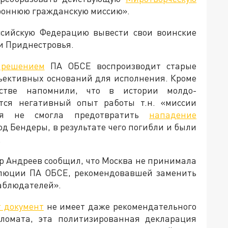
ороннюю гражданскую миссию».
ссийскую Федерацию вывести свои воинские
и Приднестровья.
 решением
ПА ОБСЕ воспроизводит старые
ъективных оснований для исполнения. Кроме
мстве напомнили, что в истории молдо-
ется негативный опыт работы т.н. «миссии
рая не смогла предотвратить
нападение
д Бендеры, в результате чего погибли и были
.
р Андреев сообщил, что Москва не принимала
олюции ПА ОБСЕ, рекомендовавшей заменить
аблюдателей».
т документ
не имеет даже рекомендательного
пломата, эта политизированная декларация