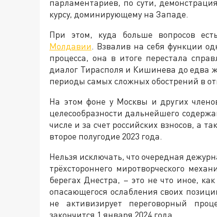
парламентариев, по сути, демонстраци
курсу, доминирующему на Западе.
При этом, куда больше вопросов ест
Молдавии
. Взвалив на себя функции од
процесса, она в итоге перестала спра
диалог Тирасполя и Кишинева до едва ж
периоды самых сложных обострений в от
На этом фоне у Москвы и других члено
целесообразности дальнейшего содержа
числе и за счет российских взносов, а 
второе полугодие 2023 года.
Нельзя исключать, что очередная дежур
трёхстороннего миротворческого меха
берегах Днестра, – это не что иное, ка
опасающегося ослабления своих позиций
не активизирует переговорный проц
закончится 1 января 2024 года.