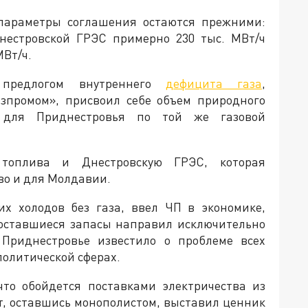
араметры соглашения остаются прежними:
нестровской ГРЭС примерно 230 тыс. МВт/ч
МВт/ч.
предлогом внутреннего
дефицита газа
,
азпромом», присвоил себе объем природного
й для Приднестровья по той же газовой
топлива и Днестровскую ГРЭС, которая
во и для Молдавии.
их холодов без газа, ввел ЧП в экономике,
 оставшиеся запасы направил исключительно
 Приднестровье известило о проблеме всех
 политической сферах.
что обойдется поставками электричества из
ст, оставшись монополистом, выставил ценник