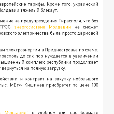
вропейские тарифы. Кроме того, украинский
Молдавии тяжелый блэкаут.
имание на предупреждения Тирасполя, что без
й ГРЭС
энергосистема Молдавии
не сможет
ровского электричества была просто дармовой
ам электроэнергии в Приднестровье по схеме:
Тирасполь до сих пор нуждается в увеличении
омышленный комплекс республики продолжает
вернуться на полную загрузку.
ействии и контракт на закупку небольшого
 тыс. МВт/ч Кишинев приобретет по цене 100
д Молдавия"
в удобном для вас формате