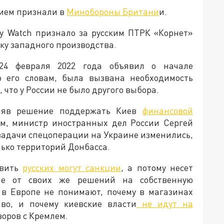
нием признали в
Минобороны Британи
и.
ry Watch признало за русским ПТРК «Корнет»
ку западного производства.
24 февраля 2022 года объявил о начале
о его словам, была вызвана необходимость
что у России не было другого выбора.
иняв решение поддержать Киев
финансовой
тим, министр иностранных дел России Сергей
 задачи спецоперации на Украине изменились,
лько территорий Донбасса.
овить
русских могут санкции
, а потому несет
ие от своих же решений на собственную
 в Европе не понимают, почему в магазинах
во, и почему киевские власти
не идут на
говоров с Кремлем.