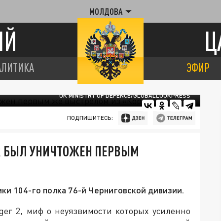
МОЛДОВА
ИЙ
Ц
АЛИТИКА
ЭФИР
UK MINISTRY OF DEFENCE/GLOBALLOOKPRESS
ПОДПИШИТЕСЬ:
ER БЫЛ УНИЧТОЖЕН ПЕРВЫМ
и 104-го полка 76-й Черниговской дивизии.
ger 2, миф о неуязвимости которых усиленно