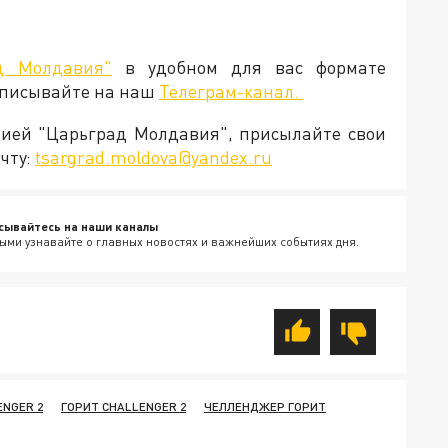
д Молдавия"
в удобном для вас формате
дписывайте на наш
Телеграм-канал.
кцией "Царьград Молдавия", присылайте свои
чту:
tsargrad.moldova@yandex.ru
сывайтесь на наши каналы
ыми узнавайте о главных новостях и важнейших событиях дня.
NGER 2
ГОРИТ CHALLENGER 2
ЧЕЛЛЕНДЖЕР ГОРИТ