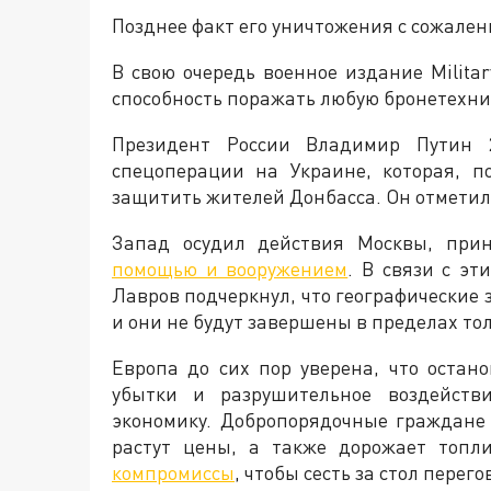
Позднее факт его уничтожения с сожале
В свою очередь военное издание Milita
способность поражать любую бронетехни
Президент России Владимир Путин 
спецоперации на Украине, которая, п
защитить жителей Донбасса. Он отметил, 
Запад осудил действия Москвы, пр
помощью и вооружением
. В связи с э
Лавров подчеркнул, что географические
и они не будут завершены в пределах то
Европа до сих пор уверена, что остан
убытки и разрушительное воздейств
экономику. Добропорядочные граждане
растут цены, а также дорожает топли
компромиссы
, чтобы сесть за стол пере