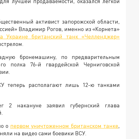
для лучшей продаваемости, оказался легкой
бщественный активист запорожской области,
ссией» Владимир Рогов, именно из «Корнета»
а Украине британский танк «Челленджер»
ыстрелом.
падную бронемашину, по предварительным
го полка 76-й гвардейской Черниговской
зии.
ВСУ теперь располагают лишь 12-ю танками
er 2 накануне заявил губернский глава
й.
но о
первом уничтоженном британском танке
,
няли на видео сами боевики ВСУ.