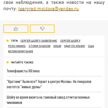
свои наблюдения, а также новости на нашу
почту:
tsargrad.moldova@yandex.ru
ТЕГИ:
СЕРГЕЙ ШОЙГУ ЗАЯВЛЕНИЕ
СЕРГЕЙ ШОЙГУ
РСЗО HIMARS
STORM SHADOW
КРЫМ
УДАР ПО КРЫМУ
США
ВЕЛИКОБРИТАНИЯ
ЧИТАЙТЕ ТАКЖЕ:
Технофашисты XXI века
"Кротами" были все? Теракт в центре Москвы: На генералов
охотятся "живые дроны"
Шойгу во время визита на танковый завод отчитал военных
чиновников