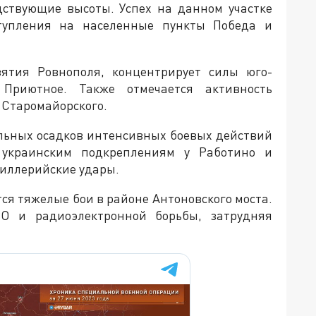
дствующие высоты. Успех на данном участке
тупления на населенные пункты Победа и
зятия Ровнополя, концентрирует силы юго-
Приютное. Также отмечается активность
 Старомайорского.
льных осадков интенсивных боевых действий
 украинским подкреплениям у Работино и
тиллерийские удары.
я тяжелые бои в районе Антоновского моста.
О и радиоэлектронной борьбы, затрудняя