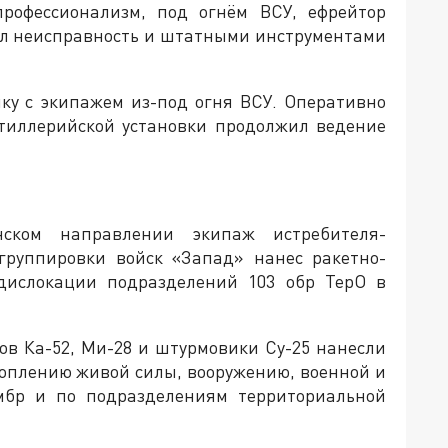
профессионализм, под огнём ВСУ, ефрейтор
ил неисправность и штатными инструментами
ику с экипажем из-под огня ВСУ. Оперативно
ртиллерийской установки продолжил ведение
ском направлении экипаж истребителя-
группировки войск «Запад» нанес ракетно-
дислокации подразделений 103 обр ТерО в
ов Ка-52, Ми-28 и штурмовики Су-25 нанесли
оплению живой силы, вооружению, военной и
омбр и по подразделениям территориальной