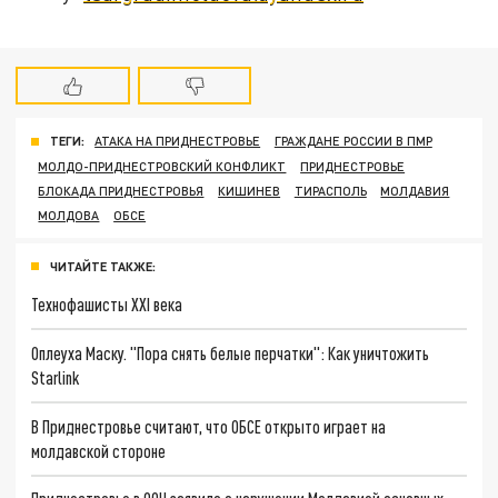
ТЕГИ:
АТАКА НА ПРИДНЕСТРОВЬЕ
ГРАЖДАНЕ РОССИИ В ПМР
МОЛДО-ПРИДНЕСТРОВСКИЙ КОНФЛИКТ
ПРИДНЕСТРОВЬЕ
БЛОКАДА ПРИДНЕСТРОВЬЯ
КИШИНЕВ
ТИРАСПОЛЬ
МОЛДАВИЯ
МОЛДОВА
ОБСЕ
ЧИТАЙТЕ ТАКЖЕ:
Технофашисты XXI века
Оплеуха Маску. "Пора снять белые перчатки": Как уничтожить
Starlink
В Приднестровье считают, что ОБСЕ открыто играет на
молдавской стороне