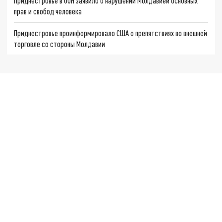
Приднестровье в ООН заявило о нарушении Молдавией основных
прав и свобод человека
Приднестровье проинформировало США о препятствиях во внешней
торговле со стороны Молдавии