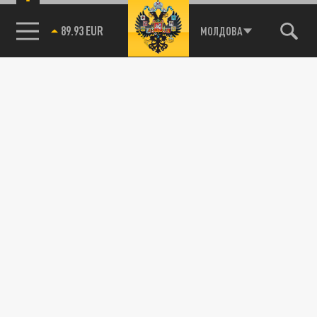
06 АПРЕЛЯ 21:45
Власти Киева заявили, что не будут
85.64 BRENT
МОЛДОВА
следовать правилам Женевской конвенции
в вопросе обращения с российскими...
РУССКАЯ ВЕСНА
Преступления под копирку: Садистский
интернационал всплыл на Украине
06 АПРЕЛЯ 16:15
В последние дни целый ряд источников
сообщали, что у поступивших в госпитали