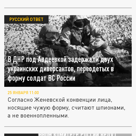
РУССКИЙ ОТВЕТ
В ДНР под Авдеевкой задержали двух
украинских диверсантов, переодетых в
форму солдат ВС России
25 ЯНВАРЯ 11:00
Согласно Женевской конвенции лица,
носящие чужую форму, считают шпионами,
а не военнопленными.
В Следственном комитете России ведут