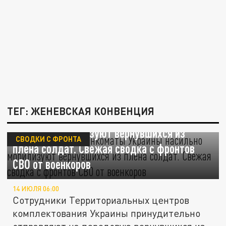
ТЕГ: ЖЕНЕВСКАЯ КОНВЕНЦИЯ
Бегом в окопы! Военкоматы Украины
насильно мобилизуют вернувшихся из
СВОДКИ С ФРОНТА
плена солдат. Свежая сводка с фронтов
СВО от военкоров
14 ИЮЛЯ 06:00
Сотрудники Территориальных центров
комплектования Украины принудительно