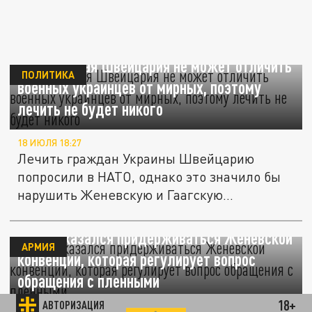
Нейтральная Швейцария не может отличить
ПОЛИТИКА
военных украинцев от мирных, поэтому
лечить не будет никого
18 ИЮЛЯ 18:27
Лечить граждан Украины Швейцарию
попросили в НАТО, однако это значило бы
нарушить Женевскую и Гаагскую...
Киев отказался придерживаться Женевской
АРМИЯ
конвенции, которая регулирует вопрос
обращения с пленными
18+
АВТОРИЗАЦИЯ