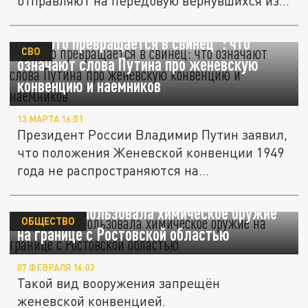
отправляют на передовую вернувшихся из...
"Золото превращается в свинец": что
СВО
означают слова Путина про женевскую
конвенцию и наемников
13 МАРТА 16:51
Президент России Владимир Путин заявил,
что положения Женевской конвенции 1949
года не распространяются на...
Украина использовала химическое оружие
ОБЩЕСТВО
на границе с Ростовской областью
07 ФЕВРАЛЯ 16:02
Такой вид вооружения запрещён
женевской конвенцией.